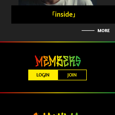
「inside」
MORE
LOGIN
JOIN