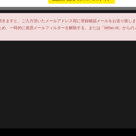
頂きますと、ご入力頂いたメールアドレス宛に登録確認メールをお送り致しま
め、一時的に迷惑メールフィルターを解除する、または「bitfan.id」か