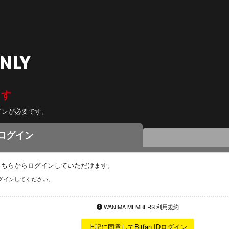
NLY
ます
インが必要です。
ログイン
方はこちらからログインしていただけます。
グインしてください。
WANIMA MEMBERS 利用規約
上記に同意してBitfan IDログイン