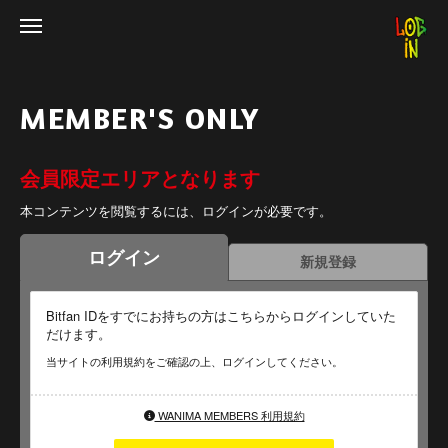
MEMBER'S ONLY
会員限定エリアとなります
本コンテンツを閲覧するには、ログインが必要です。
ログイン
新規登録
Bitfan IDをすでにお持ちの方はこちらからログインしていた
だけます。
当サイトの利用規約をご確認の上、ログインしてください。
WANIMA MEMBERS 利用規約