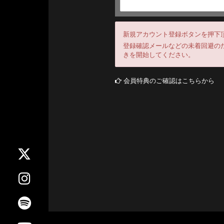
新規アカウント登録ボタンを押下
登録確認メールなどの未着回避のた
きを開始してください。
会員特典のご確認はこちらから