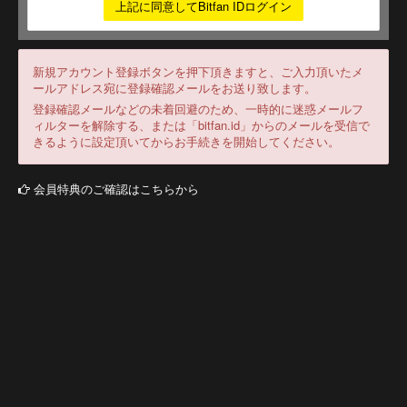
上記に同意してBitfan IDログイン
新規アカウント登録ボタンを押下頂きますと、ご入力頂いたメ
ールアドレス宛に登録確認メールをお送り致します。
登録確認メールなどの未着回避のため、一時的に迷惑メールフ
ィルターを解除する、または「bitfan.id」からのメールを受信で
きるように設定頂いてからお手続きを開始してください。
会員特典のご確認はこちらから