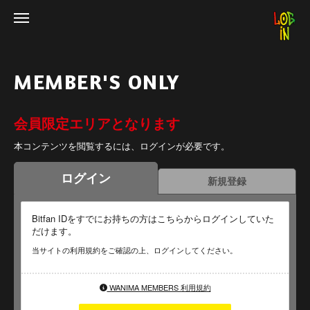
MEMBER'S ONLY
会員限定エリアとなります
本コンテンツを閲覧するには、ログインが必要です。
ログイン
新規登録
Bitfan IDをすでにお持ちの方はこちらからログインしていた
だけます。
当サイトの利用規約をご確認の上、ログインしてください。
WANIMA MEMBERS 利用規約