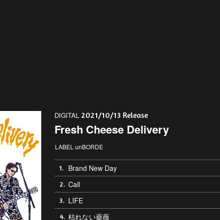
2021/10/13 Release
DIGITAL
Fresh Cheese Delivery
LABEL unBORDE
Brand New Day
1.
Call
2.
LIFE
3.
枯れない薔薇
4.