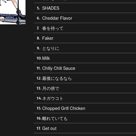
SHADES
5.
Cheddar Flavor
6.
春を待って
7.
Faker
8.
となりに
9.
Milk
10.
Chilly Chili Sauce
11.
最後になるなら
12.
月の傍で
13.
ネガウコト
14.
Chopped Grill Chicken
15.
離れていても
16.
Get out
17.