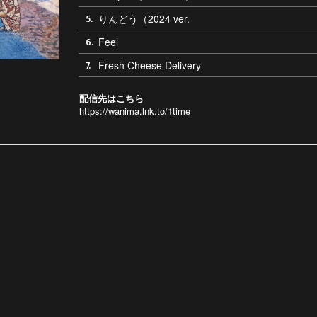
りんどう（2024 ver.
5.
Feel
6.
Fresh Cheese Delivery
7.
配信先はこちら
https://wanima.lnk.to/1time